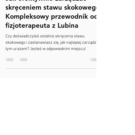
16 maj 2024
2 minut(y) czytania
Jak efektywnie zarządzać
skręceniem stawu skokowego:
Kompleksowy przewodnik od
fizjoterapeuta z Lubina
Czy doświadczyłeś ostatnio skręcenia stawu
skokowego i zastanawiasz się, jak najlepiej zarządzać
tym urazem? Jesteś w odpowiednim miejscu!