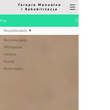
Terapia Manualna
i Rehabilitacja
Blog
Wszystkie posty
Wszystkie posty
PROfilaktyka
LifeStyle
Rozwój
Strefa wiedzy