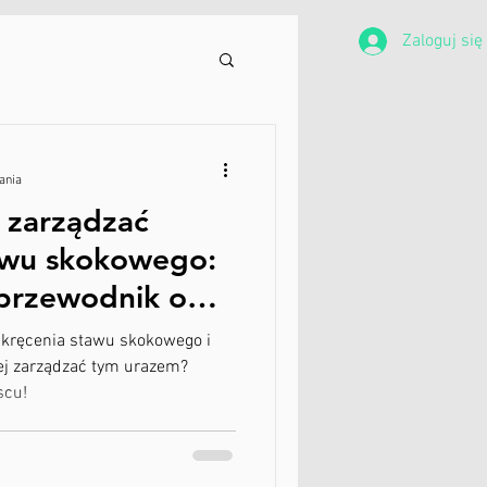
Blog
Tel: 667-841-587
Zaloguj się
ania
 zarządzać
awu skokowego:
przewodnik od
z Lubina
skręcenia stawu skokowego i
iej zarządzać tym urazem?
scu!