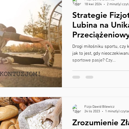
18 kwi 2024
2 minut(y) czyt
Strategie Fizjo
Lubina na Unik
Przeciążeniowy
Sportowców.
Drogi miłośniku sportu, czy 
jak to jest, gdy nieoczekiwa
sportowe pasje? Czy...
Fizjo Dawid Bilewicz
24 lis 2023
1 minut(y) czyta
Zrozumienie Z