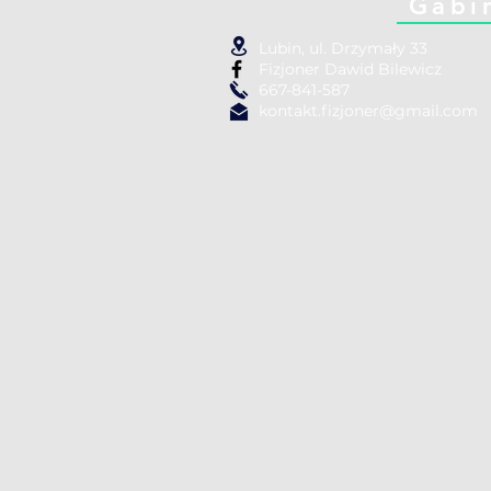
Gabi
Lubin, ul. Drzymały 33
Fizjoner Dawid Bilewicz
667-841-587
kontakt.fizjoner@gmail.com