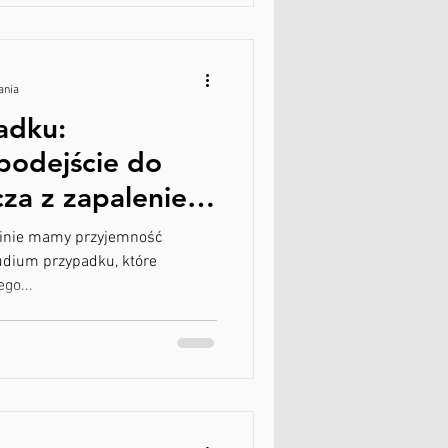
ania
adku:
odejście do
cza z zapaleniem
blemami ścięgna
ubinie mamy przyjemność
inet Fizjoterapii
udium przypadku, które
go...