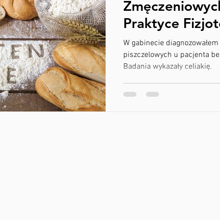
Zmęczeniowych 
Praktyce Fizjo
Lubinie
W gabinecie diagnozowałem 
piszczelowych u pacjenta be
Badania wykazały celiakię.