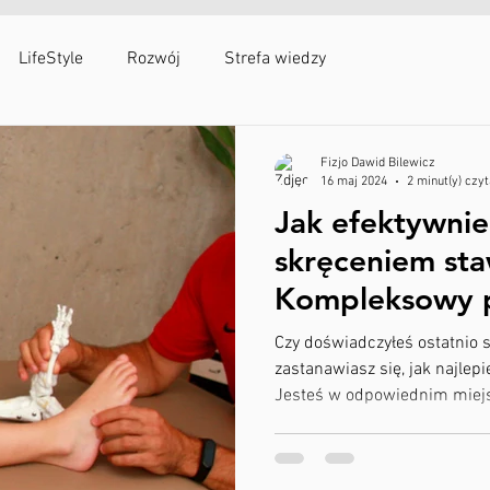
egulamin
Opinie i rekomendacje
Partnerzy
Kontakt
LifeStyle
Rozwój
Strefa wiedzy
Fizjo Dawid Bilewicz
16 maj 2024
2 minut(y) czyt
Jak efektywnie
skręceniem st
Kompleksowy 
fizjoterapeuta 
Czy doświadczyłeś ostatnio 
zastanawiasz się, jak najlep
Jesteś w odpowiednim miej