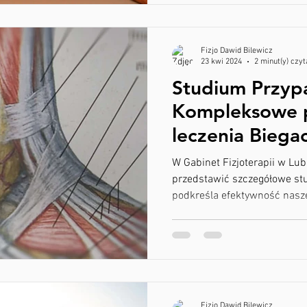
Fizjo Dawid Bilewicz
23 kwi 2024
2 minut(y) czyt
Studium Przyp
Kompleksowe p
leczenia Biega
okostnej i pro
W Gabinet Fizjoterapii w L
Achillesa w Gab
przedstawić szczegółowe st
podkreśla efektywność nasze
w Lubinie
Fizjo Dawid Bilewicz