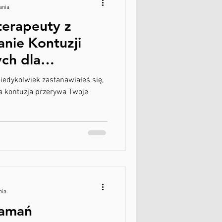
ania
terapeuty z
anie Kontuzji
ch dla
kiedykolwiek zastanawiałeś się,
na kontuzja przerywa Twoje
nia
łamań