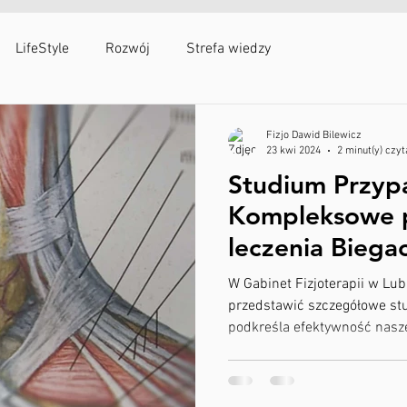
egulamin
Opinie i rekomendacje
Partnerzy
Kontakt
LifeStyle
Rozwój
Strefa wiedzy
Fizjo Dawid Bilewicz
23 kwi 2024
2 minut(y) czyt
Studium Przyp
Kompleksowe p
leczenia Biega
okostnej i pro
W Gabinet Fizjoterapii w L
Achillesa w Gab
przedstawić szczegółowe st
podkreśla efektywność nasze
w Lubinie