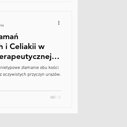
nia
łamań
i Celiakii w
terapeutycznej w
nietypowe złamanie obu kości
z oczywistych przyczyn urazów.