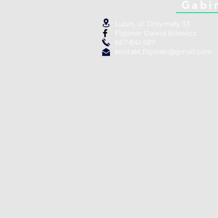
Gabi
Lubin, ul. Drzymały 33
Fizjoner Dawid Bilewicz
667-841-587
kontakt.fizjoner@gmail.com