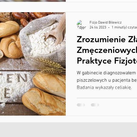
Fizjo Dawid Bilewicz
24 lis 2023
1 minut(y) czyta
Zrozumienie Z
Zmęczeniowych 
Praktyce Fizjo
Lubinie
W gabinecie diagnozowałem 
piszczelowych u pacjenta be
Badania wykazały celiakię.