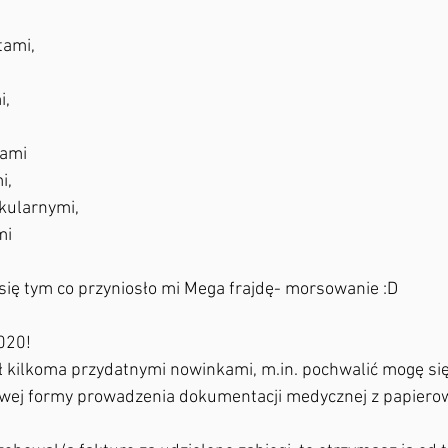
tami,
i,
tami
i,
ekularnymi,
mi
się tym co przyniosło mi Mega frajdę- morsowanie :D
020!
kilkoma przydatnymi nowinkami, m.in. pochwalić mogę się
wej formy prowadzenia dokumentacji medycznej z papierow