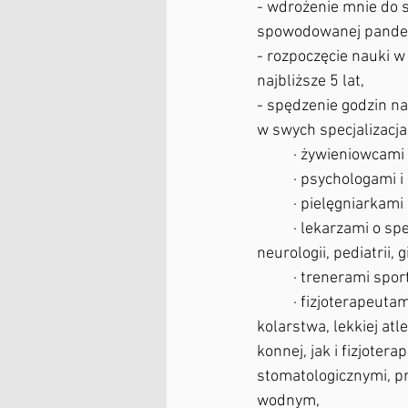
- wdrożenie mnie do 
spowodowanej pande
- rozpoczęcie nauki w
najbliższe 5 lat, 
- spędzenie godzin n
w swych specjalizacjac
	· żywieniowcami
	· psychologami 
	· pielęgniarkami
	· lekarzami o specjalizacji w radiologii, ortopedii, traumatologii, chirurgii, kardiologii, 
neurologii, pediatrii, g
	· trenerami sp
	· fizjoterapeutami wyspecjalizowanymi w jednej dziedzinie sportu np. sztuk walki, 
kolarstwa, lekkiej atlet
konnej, jak i fizjote
stomatologicznymi, p
wodnym, 