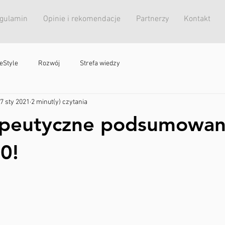
egulamin
Opinie i rekomendacje
Partnerzy
Kontakt
feStyle
Rozwój
Strefa wiedzy
7 sty 2021
2 minut(y) czytania
rapeutyczne podsumowan
0!