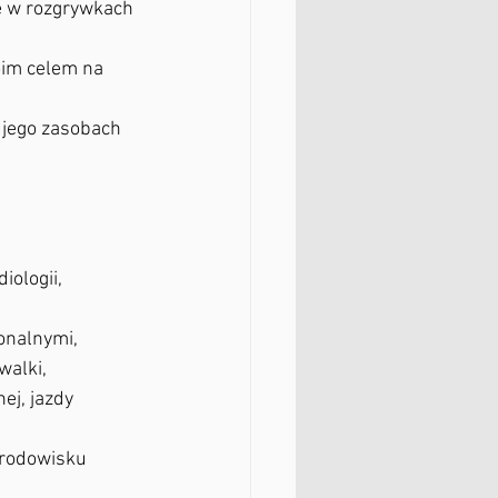
e w rozgrywkach 
oim celem na 
jego zasobach 
onalnymi,
nej, jazdy 
środowisku 