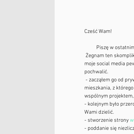
Cześć Wam!
 	Piszę w ostatn
 Żegnam ten skomplikowany rok, który miał dla mnie wiele pozytywnych epizodów, obserwując 
moje social media pew
pochwalić.
 - zacząłem go od prywatnego sukcesu w postaci- wprowadzki do świeżo wyremontowanego 
mieszkania, z któreg
wspólnym projektem, 
- kolejnym było przer
Wami dzielić.
- stworzenie strony 
w
- poddanie się niezli