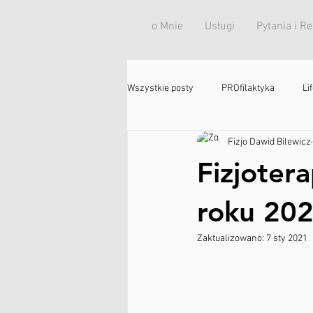
o Mnie
Usługi
Pytania i R
Wszystkie posty
PROfilaktyka
Li
Fizjo Dawid Bilewicz
Fizjote
roku 202
Zaktualizowano:
7 sty 2021