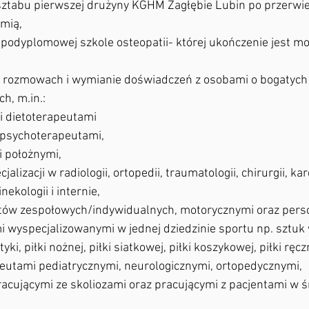
sztabu pierwszej drużyny KGHM Zagłębie Lubin po przerwi
mią,
 podyplomowej szkole osteopatii- której ukończenie jest m
a rozmowach i wymianie doświadczeń z osobami o bogatych 
h, m.in.:
 i dietoterapeutami
i psychoterapeutami,
 i położnymi,
inekologii i internie,
ortów zespołowych/indywidualnych, motorycznymi oraz pers
yki, piłki nożnej, piłki siatkowej, piłki koszykowej, piłki ręcz
rapeutami pediatrycznymi, neurologicznymi, ortopedycznymi, 
racującymi ze skoliozami oraz pracującymi z pacjentami w 