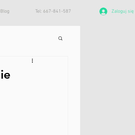
Blog
Tel: 667-841-587
Zaloguj się
ie