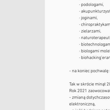
	· podologami,
	· akupunkturzys
	· joginami,
	· chiropraktykam
	· zielarzami,
	· naturoterapeu
	· biotechnologam
	· biologami mol
	· biohacking’era
- na koniec pochwalę 
Tak w skrócie minął 2
Rok 2021 zaowocował 
- zmianą dotychczaso
elektroniczną,