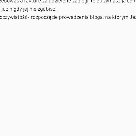
rzebował/a fakturę za udzielone zabiegi, to otrzymasz ją od t
już nigdy jej nie zgubisz,
 oczywistość- rozpoczęcie prowadzenia bloga, na którym Je