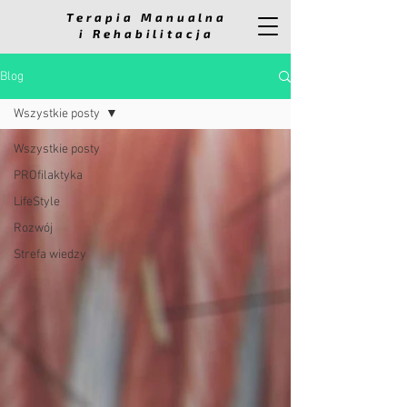
Terapia Manualna
i Rehabilitacja
Blog
Wszystkie posty
Wszystkie posty
PROfilaktyka
LifeStyle
Rozwój
Strefa wiedzy