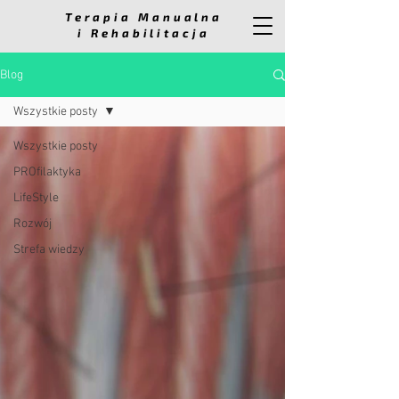
Terapia Manualna
i Rehabilitacja
Blog
Wszystkie posty
Wszystkie posty
PROfilaktyka
LifeStyle
Rozwój
Strefa wiedzy