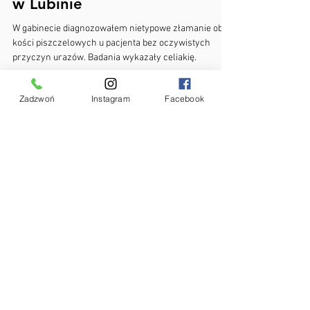
Fizjo Dawid Bilewicz
24 lis 2023
1 minut(y) czytania
Zrozumienie Złamań
Zmęczeniowych i Celiakii w
Zadzwoń
Instagram
Facebook
Praktyce Fizjoterapeutycznej
w Lubinie
W gabinecie diagnozowałem nietypowe złamanie obu
kości piszczelowych u pacjenta bez oczywistych
przyczyn urazów. Badania wykazały celiakię.