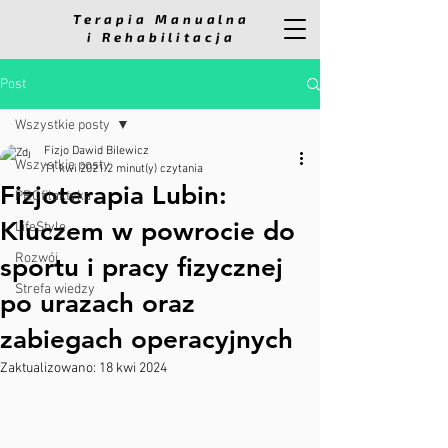
Terapia Manualna
i Rehabilitacja
Post
Wszystkie posty
Fizjo Dawid Bilewicz
Wszystkie posty
11 kwi 2021
2 minut(y) czytania
Fizjoterapia Lubin:
PROfilaktyka
Kluczem w powrocie do
LifeStyle
Rozwój
sportu i pracy fizycznej
Strefa wiedzy
po urazach oraz
zabiegach operacyjnych
Zaktualizowano:
18 kwi 2024