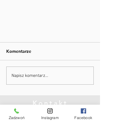
Komentarze
Napisz komentarz...
Jałowa martwica guzowatości
Kontakt
kości piszczelowej
Zadzwoń
Instagram
Facebook
Lubin, ul. Drzymały 33
Fizjoner Dawid Bilewicz
667-841-587
kontakt.fizjoner@gmail.com