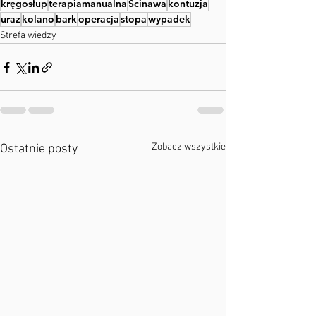
kręgosłup
terapiamanualna
Ścinawa
kontuzja
uraz
kolano
bark
operacja
stopa
wypadek
Strefa wiedzy
Zobacz wszystkie
Ostatnie posty