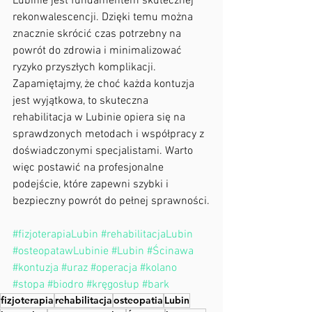
Lubinie jest fundamentem skutecznej 
rekonwalescencji. Dzięki temu można 
znacznie skrócić czas potrzebny na 
powrót do zdrowia i minimalizować 
ryzyko przyszłych komplikacji.
Zapamiętajmy, że choć każda kontuzja 
jest wyjątkowa, to skuteczna 
rehabilitacja w Lubinie opiera się na 
sprawdzonych metodach i współpracy z 
doświadczonymi specjalistami. Warto 
więc postawić na profesjonalne 
podejście, które zapewni szybki i 
bezpieczny powrót do pełnej sprawności.
#fizjoterapiaLubin
#rehabilitacjaLubin
#osteopatawLubinie
#Lubin
#Ścinawa
#kontuzja
#uraz
#operacja
#kolano
#stopa
#biodro
#kręgosłup
#bark
fizjoterapia
rehabilitacja
osteopatia
Lubin